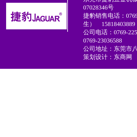
07028346号
捷豹销售电话：0769-2
生）
15818403
公司电话：0769-225
0769-23036588
公司地址：东莞市八
策划设计：
东商网