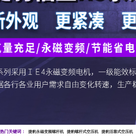
热门关键词：
捷豹永磁变频螺杆机
捷豹螺杆式空压机
捷豹活塞式空压机