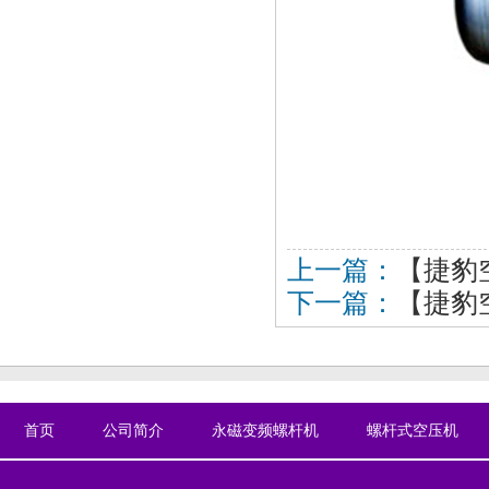
上一篇：
【捷豹
下一篇：
【捷豹
首页
公司简介
永磁变频螺杆机
螺杆式空压机