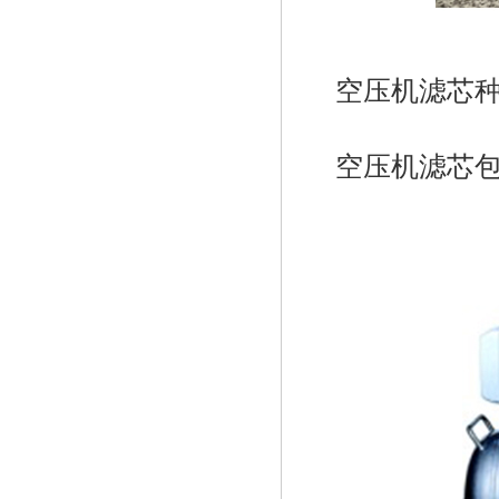
空压机滤芯
空压机滤芯